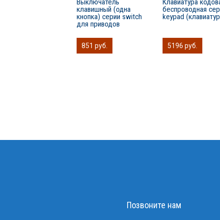
Выключатель
Клавиатура кодов
клавишный (одна
беспроводная сер
кнопка) серии switch
keypad (клавиатур
для приводов
851 руб.
5196 руб.
Позвоните нам