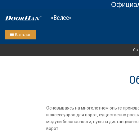
Официал
«Велес»
Каталог
О к
О
Основываясь на многолетнем опыте произво
и аксессуаров для ворот, существенно рас
модули безопасности, пульты дистанционно
ворот.