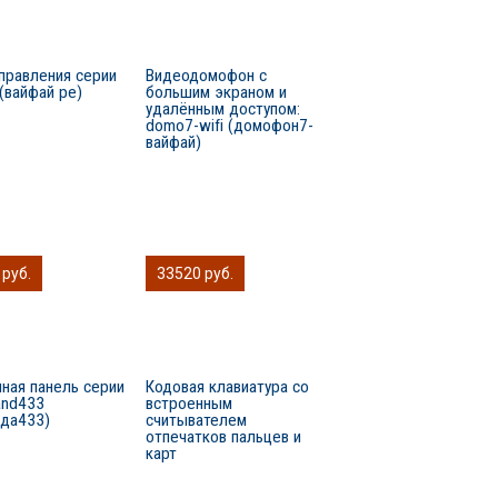
правления серии
Видеодомофон с
e (вайфай ре)
большим экраном и
удалённым доступом:
domo7-wifi (домофон7-
вайфай)
 руб.
33520 руб.
ная панель серии
Кодовая клавиатура со
nd433
встроенным
нда433)
считывателем
отпечатков пальцев и
карт