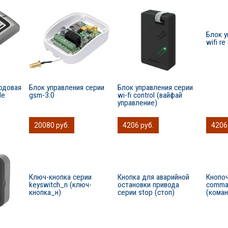
Блок у
wifi r
одовая
Блок управления серии
Блок управления серии
de
gsm-3.0
wi-fi control (вайфай
управление)
20080 руб.
4206 руб.
4206
Ключ-кнопка серии
Кнопка для аварийной
Кнопоч
keyswitch_n (ключ-
остановки привода
сomma
кнопка_н)
серии stop (стоп)
(кома