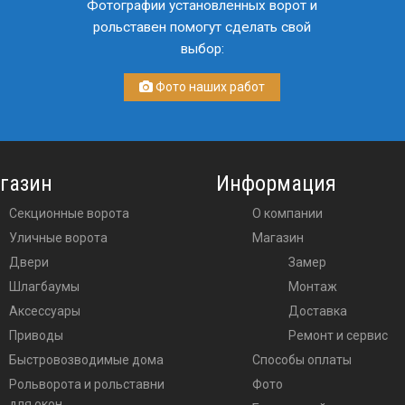
Фотографии установленных ворот и
рольставен помогут сделать свой
выбор:
Фото наших работ
газин
Информация
Секционные ворота
О компании
Уличные ворота
Магазин
двери
Замер
шлагбаумы
Монтаж
аксессуары
Доставка
приводы
Ремонт и сервис
Быстровозводимые дома
Способы оплаты
Рольворота и рольставни
Фото
для окон