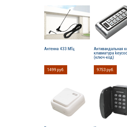
Антенна 433 МГц
Антивандальная к
клавиатура keyco
(ключ-код)
1499 руб.
9753 руб.