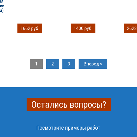
ая
ии
а)
1662 руб.
1400 руб.
2623
1
2
3
Вперед »
Остались вопросы?
Посмотрите примеры работ