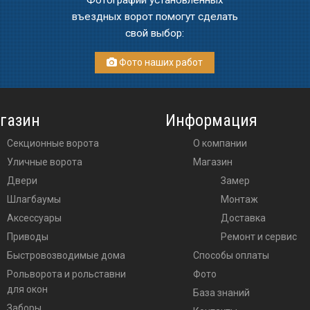
Фотографии установленных
въездных ворот помогут сделать
свой выбор:
Фото наших работ
газин
Информация
Секционные ворота
О компании
Уличные ворота
Магазин
двери
Замер
шлагбаумы
Монтаж
аксессуары
Доставка
приводы
Ремонт и сервис
Быстровозводимые дома
Способы оплаты
Рольворота и рольставни
Фото
для окон
База знаний
Заборы