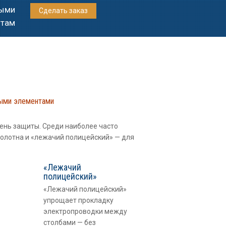
выми
Сделать заказ
отам
ными элементами
ень защиты. Среди наиболее часто
полотна и «лежачий полицейский» — для
«Лежачий
полицейский»
«Лежачий полицейский»
упрощает прокладку
электропроводки между
столбами — без