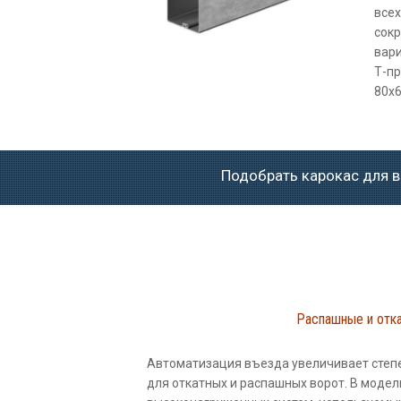
все
сок
вари
Т-пр
80х6
Подобрать карокас для в
Распашные и отк
Автоматизация въезда увеличивает степе
для откатных и распашных ворот. В моде