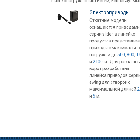
высоконагруженных систем, используемых
Электроприводы
Откатные модели
оснащаются приводами
серии slider, в линейке
продуктов представлен
приводы с максимально
нагрузкой до
500
,
800
,
1
и
2100
кг. Для распашн
ворот разработана
линейка приводов сери
swing для створок с
максимальной длиной
2
и
5
м.