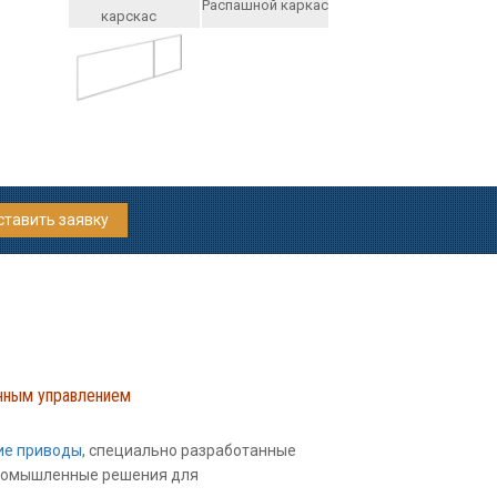
Распашной каркас
карскас
ставить заявку
нным управлением
ие приводы
, специально разработанные
 промышленные решения для