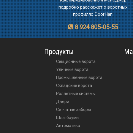
Квалифицированный менеджер
подробно расскажет о воротных
профилях DoorHan:
8 924 805-05-55
Продукты
Ма
Секционные ворота
Уличные ворота
Промышленные ворота
Складские ворота
Роллетные системы
Двери
Сетчатые заборы
Шлагбаумы
Автоматика