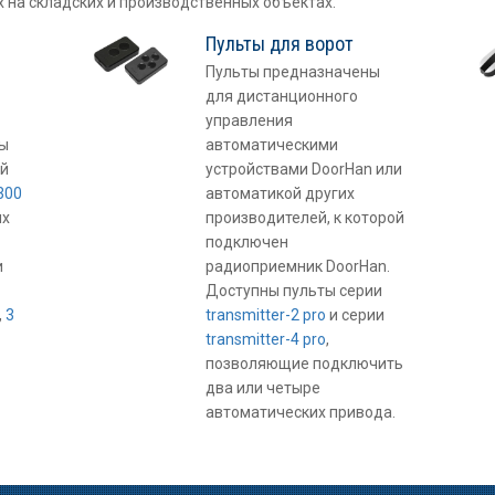
 на складских и производственных объектах.
Пульты для ворот
Пульты предназначены
для дистанционного
управления
ы
автоматическими
й
устройствами DoorHan или
300
автоматикой других
ых
производителей, к которой
подключен
и
радиоприемник DoorHan.
Доступны пульты серии
,
3
transmitter-2 pro
и серии
transmitter-4 pro
,
позволяющие подключить
два или четыре
автоматических привода.