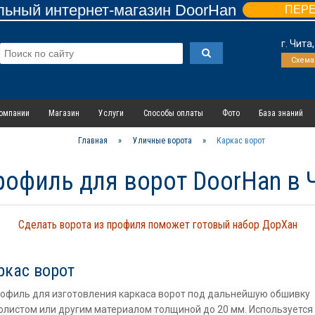
ьный интернет-магазин DoorHan
ПЕР
г. Чита
Схема
омпании
Магазин
Услуги
Способы оплаты
Фото
База знаний
Главная
»
Уличные ворота
»
Каркас ворот
рофиль для ворот DoorHan в 
Сделать ворота из профиля поможет готовый набор ДорХан
ркас ворот
рофиль для изготовления каркаса ворот под дальнейшую обшивку
листом или другим материалом толщиной до 20 мм. Используется