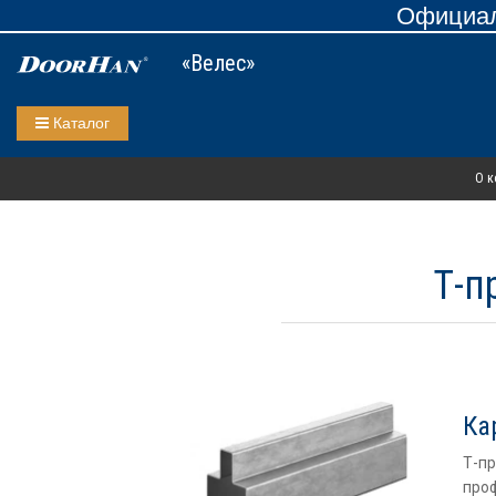
Официал
«Велес»
Каталог
О к
Т-п
Ка
Т-п
проф