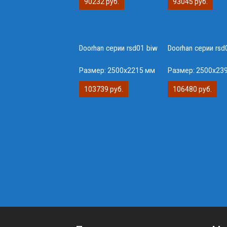
90232 руб.
93045 руб.
Doorhan серии rsd01 biw
Doorhan серии rsd
Размер:
2500х2215 мм
Размер:
2500х23
103739 руб.
106480 руб.