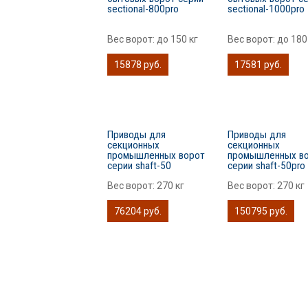
sectional-800pro
sectional-1000pro
Вес ворот:
до 150 кг
Вес ворот:
до 180
15878 руб.
17581 руб.
Приводы для
Приводы для
секционных
секционных
промышленных ворот
промышленных в
серии shaft-50
серии shaft-50pro
Вес ворот:
270 кг
Вес ворот:
270 кг
76204 руб.
150795 руб.