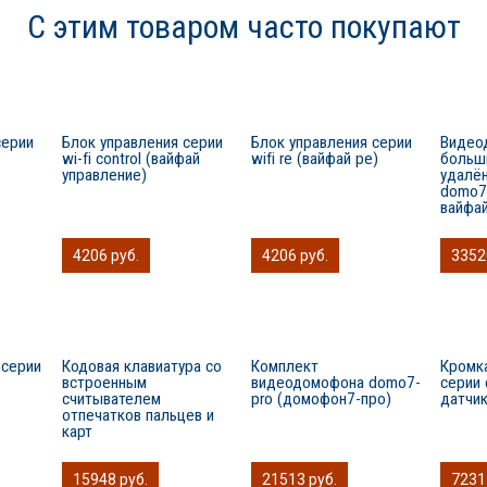
С этим товаром часто покупают
серии
Блок управления серии
Блок управления серии
Видео
wi-fi control (вайфай
wifi re (вайфай ре)
больш
управление)
удалё
domo7
вайфа
4206 руб.
4206 руб.
3352
 серии
Кодовая клавиатура со
Комплект
Кромк
встроенным
видеодомофона domo7-
серии 
считывателем
pro (домофон7-про)
датчи
отпечатков пальцев и
карт
15948 руб.
21513 руб.
7231