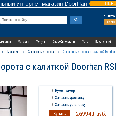
ьный интернет-магазин DoorHan
ПЕР
г. Чита
Схема
омпании
Магазин
Услуги
Способы оплаты
Фото
База знаний
»
Магазин
»
Секционные ворота
»
Секционные ворота с калиткой Doorhan
орота с калиткой Doorhan RS
Нужен замер
Заказать доставку
Заказать установку
269940
руб.
Купить