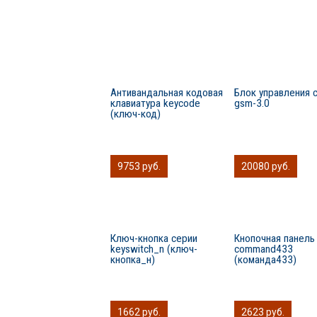
Антивандальная кодовая
Блок управления 
клавиатура keycode
gsm-3.0
(ключ-код)
9753 руб.
20080 руб.
Ключ-кнопка серии
Кнопочная панель
keyswitch_n (ключ-
сommand433
кнопка_н)
(команда433)
1662 руб.
2623 руб.