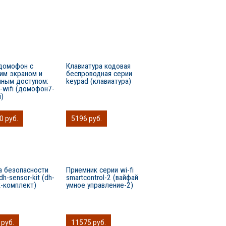
домофон с
Клавиатура кодовая
им экраном и
беспроводная серии
нным доступом:
keypad (клавиатура)
-wifi (домофон7-
й)
0 руб.
5196 руб.
а безопасности
Приемник серии wi-fi
dh-sensor-kit (dh-
smartcontrol-2 (вайфай
к-комплект)
умное управление-2)
 руб.
11575 руб.