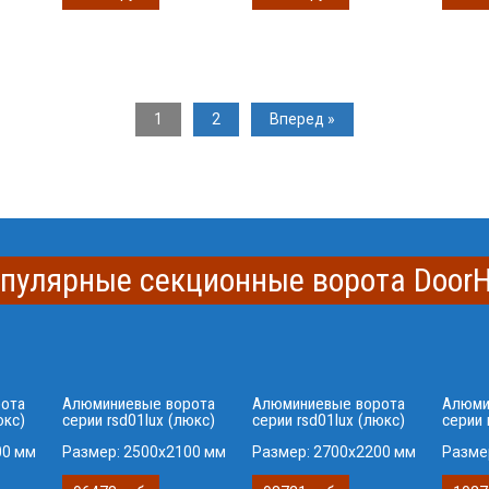
1
2
Вперед »
опулярные секционные ворота DoorH
ота
Алюминиевые ворота
Алюминиевые ворота
Алюми
юкс)
серии rsd01lux (люкс)
серии rsd01lux (люкс)
серии 
00 мм
Размер:
2500x2100 мм
Размер:
2700x2200 мм
Разме