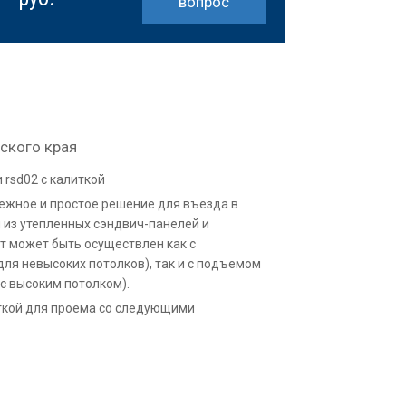
вопрос
ского края
rsd02 с калиткой
дежное и простое решение для въезда в
 из утепленных сэндвич-панелей и
т может быть осуществлен как с
ля невысоких потолков), так и с подъемом
с высоким потолком).
ткой для проема со следующими