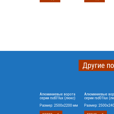
Другие п
Алюминиевые ворота
Алюминиевые вор
серии rsd01lux (люкс)
серии rsd01lux (л
Размер:
2500x2200 мм
Размер:
2500x24