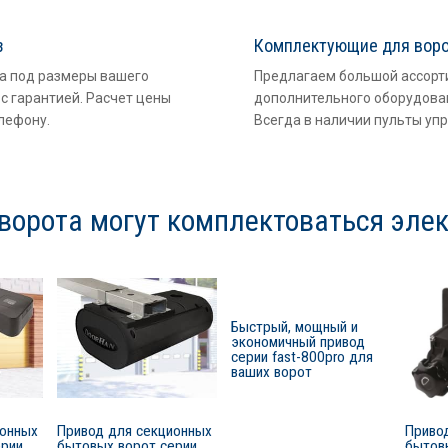
з
Комплектующие для вор
а под размеры вашего
Предлагаем большой ассорт
с гарантией. Расчет цены
дополнительного оборудован
лефону.
Всегда в наличии пульты уп
ворота могут комплектоваться эле
Быстрый, мощный и
экономичный привод
серии fast-800pro для
ваших ворот
ионных
Привод для секционных
Приво
ерии
бытовых ворот серии
бытов