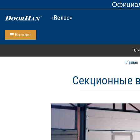
Официал
«Велес»
Каталог
О к
Главная
Секционные в