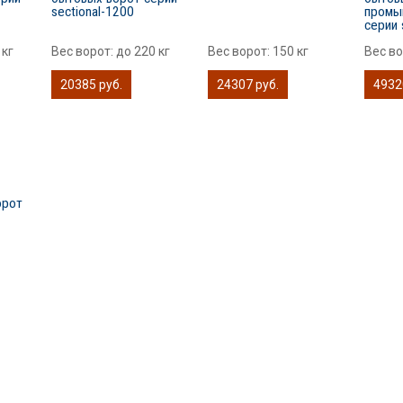
sectional-1200
промы
серии 
 кг
Вес ворот:
до 220 кг
Вес ворот:
150 кг
Вес в
20385 руб.
24307 руб.
4932
орот