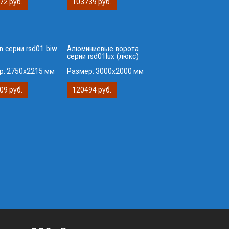
72 руб.
103739 руб.
n серии rsd01 biw
Алюминиевые ворота
серии rsd01lux (люкс)
р:
2750х2215 мм
Размер:
3000х2000 мм
09 руб.
120494 руб.