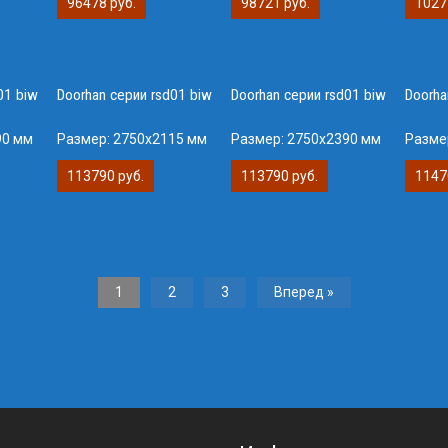
96478 руб.
98721 руб.
1027
01 biw
Doorhan серии rsd01 biw
Doorhan серии rsd01 biw
Doorha
90 мм
Размер:
2750х2115 мм
Размер:
2750х2390 мм
Разме
113790 руб.
113790 руб.
1147
1
2
3
Вперед »