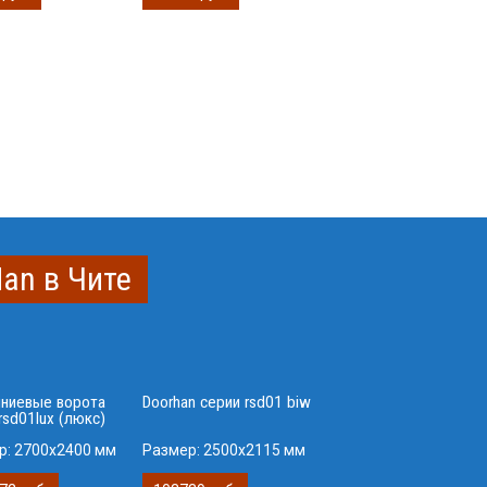
an в Чите
ниевые ворота
Doorhan серии rsd01 biw
rsd01lux (люкс)
р:
2700x2400 мм
Размер:
2500х2115 мм