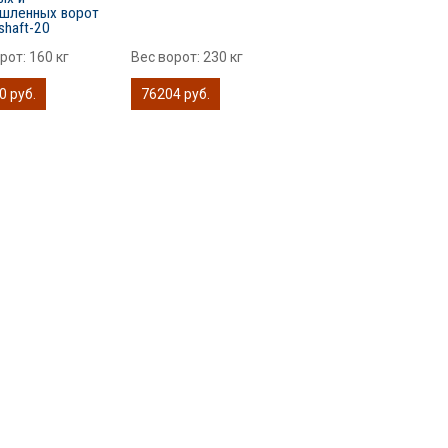
шленных ворот
shaft-20
орот:
160 кг
Вес ворот:
230 кг
0 руб.
76204 руб.