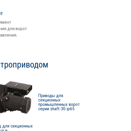
от
имент
ия для ворот.
равления.
ктроприводом
Приводы для
секционных
промышленных ворот
серии shaft-30 ip65
д для секционных
ых и