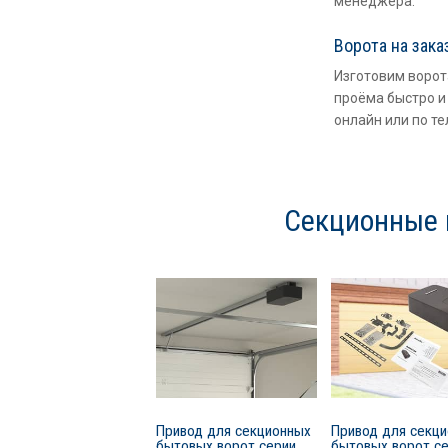
менеджера.
Ворота на зака
Изготовим ворот
проёма быстро и 
онлайн или по те
Секционные 
Привод для секционных
Привод для секц
бытовых ворот серии
бытовых ворот с